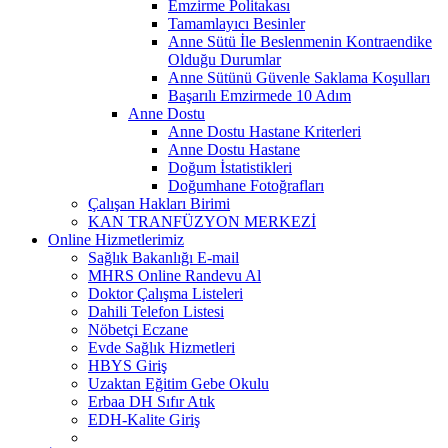
Emzirme Politakası
Tamamlayıcı Besinler
Anne Sütü İle Beslenmenin Kontraendike
Olduğu Durumlar
Anne Sütünü Güvenle Saklama Koşulları
Başarılı Emzirmede 10 Adım
Anne Dostu
Anne Dostu Hastane Kriterleri
Anne Dostu Hastane
Doğum İstatistikleri
Doğumhane Fotoğrafları
Çalışan Hakları Birimi
KAN TRANFÜZYON MERKEZİ
Online Hizmetlerimiz
Sağlık Bakanlığı E-mail
MHRS Online Randevu Al
Doktor Çalışma Listeleri
Dahili Telefon Listesi
Nöbetçi Eczane
Evde Sağlık Hizmetleri
HBYS Giriş
Uzaktan Eğitim Gebe Okulu
Erbaa DH Sıfır Atık
EDH-Kalite Giriş