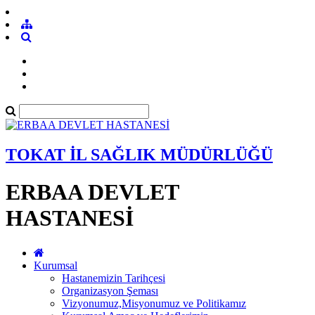
TOKAT İL SAĞLIK MÜDÜRLÜĞÜ
ERBAA DEVLET
HASTANESİ
Kurumsal
Hastanemizin Tarihçesi
Organizasyon Şeması
Vizyonumuz,Misyonumuz ve Politikamız