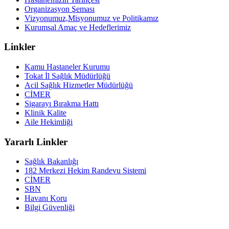
Organizasyon Şeması
Vizyonumuz,Misyonumuz ve Politikamız
Kurumsal Amaç ve Hedeflerimiz
Linkler
Kamu Hastaneler Kurumu
Tokat İl Sağlık Müdürlüğü
Acil Sağlık Hizmetler Müdürlüğü
CİMER
Sigarayı Bırakma Hattı
Klinik Kalite
Aile Hekimliği
Yararlı Linkler
Sağlık Bakanlığı
182 Merkezi Hekim Randevu Sistemi
CİMER
SBN
Havanı Koru
Bilgi Güvenliği