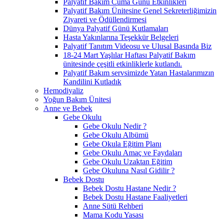
Palyatif Bakım Cuma Günü Etkinlikleri
Palyatif Bakım Ünitesine Genel Sekreterliğimizin
Ziyareti ve Ödüllendirmesi
Dünya Palyatif Günü Kutlamaları
Hasta Yakınlarına Teşekkür Belgeleri
Palyatif Tanıtım Videosu ve Ulusal Basında Biz
18-24 Mart Yaşlılar Haftası Palyatif Bakım
ünitesinde çeşitli etkinliklerle kutlandı.
Palyatif Bakım servsimizde Yatan Hastalarımızın
Kandilini Kutladık
Hemodiyaliz
Yoğun Bakım Ünitesi
Anne ve Bebek
Gebe Okulu
Gebe Okulu Nedir ?
Gebe Okulu Albümü
Gebe Okula Eğitim Planı
Gebe Okulu Amaç ve Faydaları
Gebe Okulu Uzaktan Eğitim
Gebe Okuluna Nasıl Gidilir ?
Bebek Dostu
Bebek Dostu Hastane Nedir ?
Bebek Dostu Hastane Faaliyetleri
Anne Sütü Rehberi
Mama Kodu Yasası