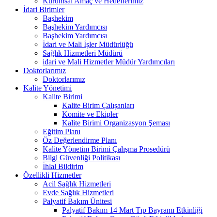
Kurumsal Amaç ve Hedeflerimiz
İdari Birimler
Başhekim
Başhekim Yardımcısı
Başhekim Yardımcısı
İdari ve Mali İşler Müdürlüğü
Sağlık Hizmetleri Müdürü
idari ve Mali Hizmetler Müdür Yardımcıları
Doktorlarımız
Doktorlarımız
Kalite Yönetimi
Kalite Birimi
Kalite Birim Çalışanları
Komite ve Ekipler
Kalite Birimi Organizasyon Şeması
Eğitim Planı
Öz Değerlendirme Planı
Kalite Yönetim Birimi Çalışma Prosedürü
Bilgi Güvenliği Politikası
İhlal Bildirim
Özellikli Hizmetler
Acil Sağlık Hizmetleri
Evde Sağlık Hizmetleri
Palyatif Bakım Ünitesi
Palyatif Bakım 14 Mart Tıp Bayramı Etkinliği