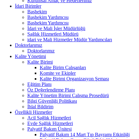
Kurumsal Amaç ve Hedeflerimiz
İdari Birimler
Başhekim
Başhekim Yardımcısı
Başhekim Yardımcısı
İdari ve Mali İşler Müdürlüğü
Sağlık Hizmetleri Müdürü
idari ve Mali Hizmetler Müdür Yardımcıları
Doktorlarımız
Doktorlarımız
Kalite Yönetimi
Kalite Birimi
Kalite Birim Çalışanları
Komite ve Ekipler
Kalite Birimi Organizasyon Şeması
Eğitim Planı
Öz Değerlendirme Planı
Kalite Yönetim Birimi Çalışma Prosedürü
Bilgi Güvenliği Politikası
İhlal Bildirim
Özellikli Hizmetler
Acil Sağlık Hizmetleri
Evde Sağlık Hizmetleri
Palyatif Bakım Ünitesi
Palyatif Bakım 14 Mart Tıp Bayramı Etkinliği