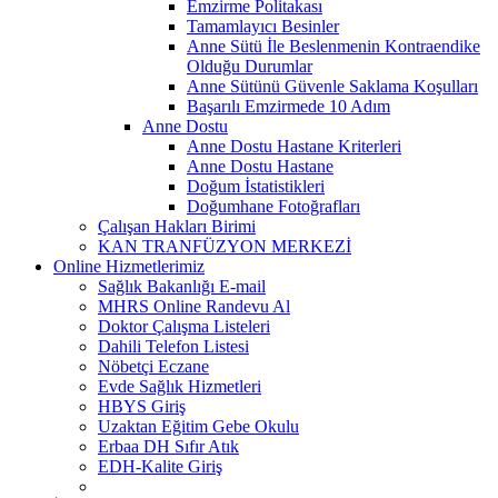
Emzirme Politakası
Tamamlayıcı Besinler
Anne Sütü İle Beslenmenin Kontraendike
Olduğu Durumlar
Anne Sütünü Güvenle Saklama Koşulları
Başarılı Emzirmede 10 Adım
Anne Dostu
Anne Dostu Hastane Kriterleri
Anne Dostu Hastane
Doğum İstatistikleri
Doğumhane Fotoğrafları
Çalışan Hakları Birimi
KAN TRANFÜZYON MERKEZİ
Online Hizmetlerimiz
Sağlık Bakanlığı E-mail
MHRS Online Randevu Al
Doktor Çalışma Listeleri
Dahili Telefon Listesi
Nöbetçi Eczane
Evde Sağlık Hizmetleri
HBYS Giriş
Uzaktan Eğitim Gebe Okulu
Erbaa DH Sıfır Atık
EDH-Kalite Giriş