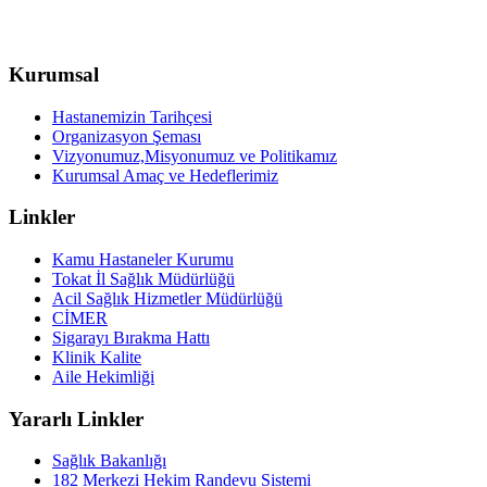
Kurumsal
Hastanemizin Tarihçesi
Organizasyon Şeması
Vizyonumuz,Misyonumuz ve Politikamız
Kurumsal Amaç ve Hedeflerimiz
Linkler
Kamu Hastaneler Kurumu
Tokat İl Sağlık Müdürlüğü
Acil Sağlık Hizmetler Müdürlüğü
CİMER
Sigarayı Bırakma Hattı
Klinik Kalite
Aile Hekimliği
Yararlı Linkler
Sağlık Bakanlığı
182 Merkezi Hekim Randevu Sistemi