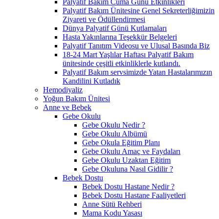
Palyatif Bakım Cuma Günü Etkinlikleri
Palyatif Bakım Ünitesine Genel Sekreterliğimizin
Ziyareti ve Ödüllendirmesi
Dünya Palyatif Günü Kutlamaları
Hasta Yakınlarına Teşekkür Belgeleri
Palyatif Tanıtım Videosu ve Ulusal Basında Biz
18-24 Mart Yaşlılar Haftası Palyatif Bakım
ünitesinde çeşitli etkinliklerle kutlandı.
Palyatif Bakım servsimizde Yatan Hastalarımızın
Kandilini Kutladık
Hemodiyaliz
Yoğun Bakım Ünitesi
Anne ve Bebek
Gebe Okulu
Gebe Okulu Nedir ?
Gebe Okulu Albümü
Gebe Okula Eğitim Planı
Gebe Okulu Amaç ve Faydaları
Gebe Okulu Uzaktan Eğitim
Gebe Okuluna Nasıl Gidilir ?
Bebek Dostu
Bebek Dostu Hastane Nedir ?
Bebek Dostu Hastane Faaliyetleri
Anne Sütü Rehberi
Mama Kodu Yasası