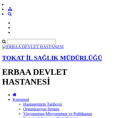
TOKAT İL SAĞLIK MÜDÜRLÜĞÜ
ERBAA DEVLET
HASTANESİ
Kurumsal
Hastanemizin Tarihçesi
Organizasyon Şeması
Vizyonumuz,Misyonumuz ve Politikamız