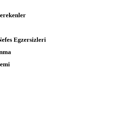
ekenler
 Egzersizleri
nma
emi