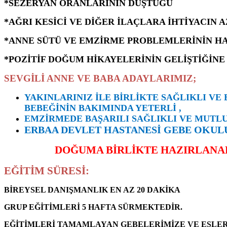
*SEZERYAN ORANLARININ DÜŞTÜĞÜ
*AĞRI KESİCİ VE DİĞER İLAÇLARA İHTİYACIN 
*ANNE SÜTÜ VE EMZİRME PROBLEMLERİNİN HA
*POZİTİF DOĞUM HİKAYELERİNİN GELİŞTİĞİNE
SEVGİLİ ANNE VE BABA ADAYLARIMIZ;
YAKINLARINIZ İLE BİRLİKTE SAĞLIKLI VE
BEBEĞİNİN BAKIMINDA YETERLİ ,
EMZİRMEDE BAŞARILI SAĞLIKLI VE MUTLU
ERBAA DEVLET HASTANESİ GEBE OKUL
DOĞUMA BİRLİKTE HAZIRLANAL
EĞİTİM SÜRESİ:
BİREYSEL DANIŞMANLIK EN AZ 20 DAKİKA
GRUP EĞİTİMLERİ 5 HAFTA SÜRMEKTEDİR.
EĞİTİMLERİ TAMAMLAYAN GEBELERİMİZE VE EŞLER