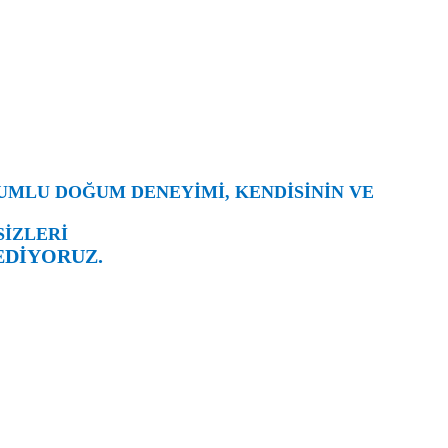
LUMLU DOĞUM DENEYİMİ, KENDİSİNİN VE
SİZLERİ
EDİYORUZ.