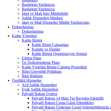
Başhekim
Başhekim Yardımcısı
Başhekim Yardımcısı
İdari ve Mali İşler Müdürlüğü
Sağlık Hizmetleri Müdürü
idari ve Mali Hizmetler Müdür Yardımcıları
Doktorlarımız
Doktorlarımız
Kalite Yönetimi
Kalite Birimi
Kalite Birim Çalışanları
Komite ve Ekipler
Kalite Birimi Organizasyon Şeması
Eğitim Planı
Öz Değerlendirme Planı
Kalite Yönetim Birimi Çalışma Prosedürü
Bilgi Güvenliği Politikası
İhlal Bildirim
Özellikli Hizmetler
Acil Sağlık Hizmetleri
Evde Sağlık Hizmetleri
Palyatif Bakım Ünitesi
Palyatif Bakım 14 Mart Tıp Bayramı Etkinliği
Palyatif Bakım Cuma Günü Etkinlikleri
Palyatif Bakım Ünitesine Genel Sekreterliğimizin 