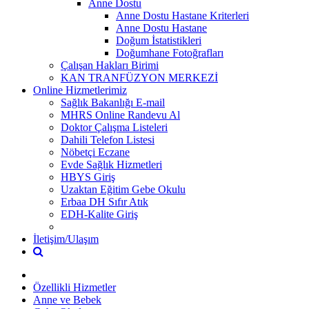
Anne Dostu
Anne Dostu Hastane Kriterleri
Anne Dostu Hastane
Doğum İstatistikleri
Doğumhane Fotoğrafları
Çalışan Hakları Birimi
KAN TRANFÜZYON MERKEZİ
Online Hizmetlerimiz
Sağlık Bakanlığı E-mail
MHRS Online Randevu Al
Doktor Çalışma Listeleri
Dahili Telefon Listesi
Nöbetçi Eczane
Evde Sağlık Hizmetleri
HBYS Giriş
Uzaktan Eğitim Gebe Okulu
Erbaa DH Sıfır Atık
EDH-Kalite Giriş
İletişim/Ulaşım
Özellikli Hizmetler
Anne ve Bebek