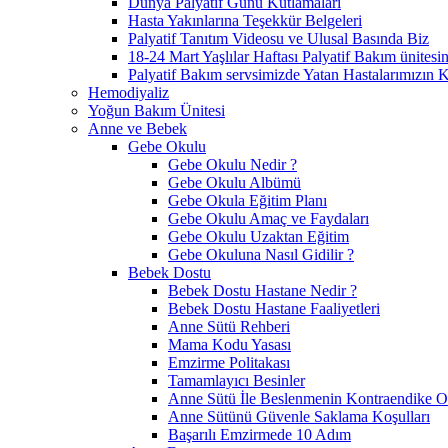
Dünya Palyatif Günü Kutlamaları
Hasta Yakınlarına Teşekkür Belgeleri
Palyatif Tanıtım Videosu ve Ulusal Basında Biz
18-24 Mart Yaşlılar Haftası Palyatif Bakım ünitesinde
Palyatif Bakım servsimizde Yatan Hastalarımızın K
Hemodiyaliz
Yoğun Bakım Ünitesi
Anne ve Bebek
Gebe Okulu
Gebe Okulu Nedir ?
Gebe Okulu Albümü
Gebe Okula Eğitim Planı
Gebe Okulu Amaç ve Faydaları
Gebe Okulu Uzaktan Eğitim
Gebe Okuluna Nasıl Gidilir ?
Bebek Dostu
Bebek Dostu Hastane Nedir ?
Bebek Dostu Hastane Faaliyetleri
Anne Sütü Rehberi
Mama Kodu Yasası
Emzirme Politakası
Tamamlayıcı Besinler
Anne Sütü İle Beslenmenin Kontraendike 
Anne Sütünü Güvenle Saklama Koşulları
Başarılı Emzirmede 10 Adım