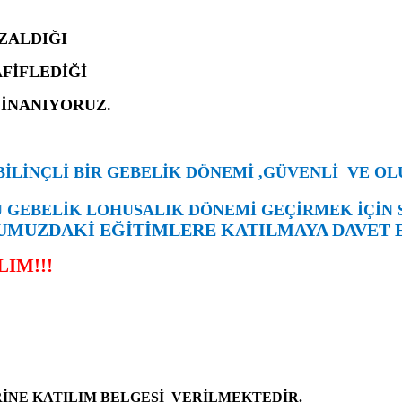
AZALDIĞI
FİFLEDİĞİ
 İNANIYORUZ.
 BİLİNÇLİ BİR GEBELİK DÖNEMİ ,GÜVENLİ VE O
 GEBELİK LOHUSALIK DÖNEMİ GEÇİRMEK İÇİN 
UMUZDAKİ EĞİTİMLERE KATILMAYA DAVET 
IM!!!
İNE KATILIM BELGESİ VERİLMEKTEDİR.