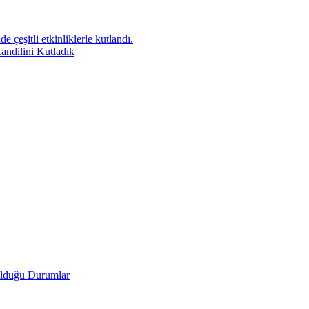
 çeşitli etkinliklerle kutlandı.
andilini Kutladık
Olduğu Durumlar