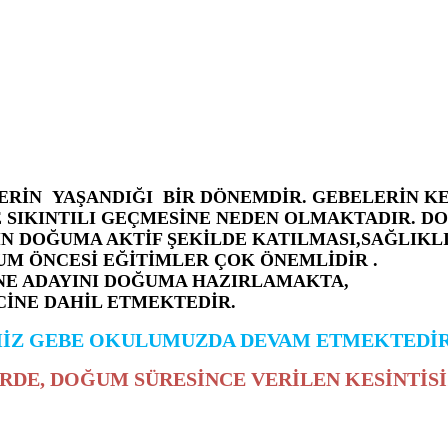
RİN YAŞANDIĞI BİR DÖNEMDİR. GEBELERİN KEND
 SIKINTILI GEÇMESİNE NEDEN OLMAKTADIR. DO
N DOĞUMA AKTİF ŞEKİLDE KATILMASI,SAĞLIKLI 
UM ÖNCESİ EĞİTİMLER ÇOK ÖNEMLİDİR .
NE ADAYINI DOĞUMA HAZIRLAMAKTA,
CİNE DAHİL ETMEKTEDİR.
MİZ GEBE OKULUMUZDA DEVAM ETMEKTEDİR
DE, DOĞUM SÜRESİNCE VERİLEN KESİNTİSİ