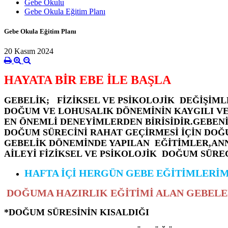
Gebe Okulu
Gebe Okula Eğitim Planı
Gebe Okula Eğitim Planı
20 Kasım 2024
HAYATA BİR EBE İLE BAŞLA
GEBELİK; FİZİKSEL VE PSİKOLOJİK DEĞİŞİMLE
DOĞUM VE LOHUSALIK DÖNEMİNİN KAYGILI VE
EN ÖNEMLİ DENEYİMLERDEN BİRİSİDİR.GEBENİ
DOĞUM SÜRECİNİ RAHAT GEÇİRMESİ İÇİN DOĞ
GEBELİK DÖNEMİNDE YAPILAN EĞİTİMLER,AN
AİLEYİ FİZİKSEL VE PSİKOLOJİK DOĞUM SÜRE
HAFTA İÇİ HERGÜN GEBE EĞİTİMLERİ
DOĞUMA HAZIRLIK EĞİTİMİ ALAN GEBELER
*DOĞUM SÜRESİNİN KISALDIĞI