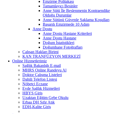
Emzirme Politakası
Tamamlayıcı Besinler
Anne Sütü İle Beslenmenin Kontraendike
Olduğu Durumlar
Anne Sütünü Güvenle Saklama Koşulları
Başarılı Emzirmede 10 Adım
Anne Dostu
Anne Dostu Hastane Kriterleri
Anne Dostu Hastane
Doğum İstatistikleri
Doğumhane Fotoğrafları
Çalışan Hakları Birimi
KAN TRANFÜZYON MERKEZİ
Online Hizmetlerimiz
Sağlık Bakanlığı E-mail
MHRS Online Randevu Al
Doktor Çalışma Listeleri
Dahili Telefon Listesi
Nöbetçi Eczane
Evde Sağlık Hizmetleri
HBYS Giriş
Uzaktan Eğitim Gebe Okulu
Erbaa DH Sıfır Atık
EDH-Kalite Giriş