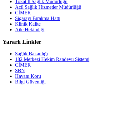
Tokat İl Sağlık Müdürlüğü
Acil Sağlık Hizmetler Müdürlüğü
CİMER
Sigarayı Bırakma Hattı
Klinik Kalite
Aile Hekimliği
Yararlı Linkler
Sağlık Bakanlığı
182 Merkezi Hekim Randevu Sistemi
CİMER
SBN
Havanı Koru
Bilgi Güvenliği