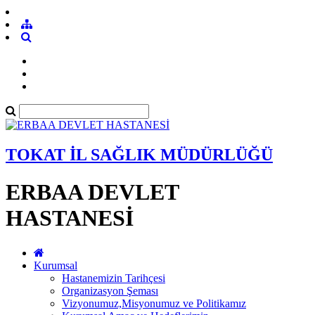
TOKAT İL SAĞLIK MÜDÜRLÜĞÜ
ERBAA DEVLET
HASTANESİ
Kurumsal
Hastanemizin Tarihçesi
Organizasyon Şeması
Vizyonumuz,Misyonumuz ve Politikamız