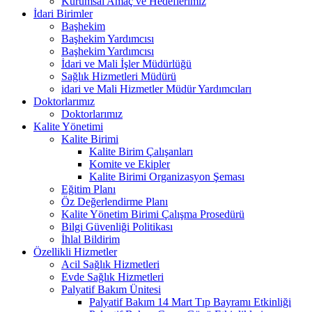
Kurumsal Amaç ve Hedeflerimiz
İdari Birimler
Başhekim
Başhekim Yardımcısı
Başhekim Yardımcısı
İdari ve Mali İşler Müdürlüğü
Sağlık Hizmetleri Müdürü
idari ve Mali Hizmetler Müdür Yardımcıları
Doktorlarımız
Doktorlarımız
Kalite Yönetimi
Kalite Birimi
Kalite Birim Çalışanları
Komite ve Ekipler
Kalite Birimi Organizasyon Şeması
Eğitim Planı
Öz Değerlendirme Planı
Kalite Yönetim Birimi Çalışma Prosedürü
Bilgi Güvenliği Politikası
İhlal Bildirim
Özellikli Hizmetler
Acil Sağlık Hizmetleri
Evde Sağlık Hizmetleri
Palyatif Bakım Ünitesi
Palyatif Bakım 14 Mart Tıp Bayramı Etkinliği