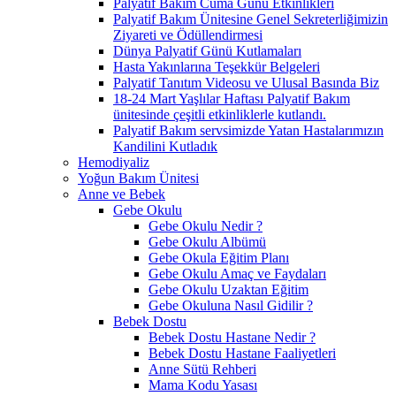
Palyatif Bakım Cuma Günü Etkinlikleri
Palyatif Bakım Ünitesine Genel Sekreterliğimizin
Ziyareti ve Ödüllendirmesi
Dünya Palyatif Günü Kutlamaları
Hasta Yakınlarına Teşekkür Belgeleri
Palyatif Tanıtım Videosu ve Ulusal Basında Biz
18-24 Mart Yaşlılar Haftası Palyatif Bakım
ünitesinde çeşitli etkinliklerle kutlandı.
Palyatif Bakım servsimizde Yatan Hastalarımızın
Kandilini Kutladık
Hemodiyaliz
Yoğun Bakım Ünitesi
Anne ve Bebek
Gebe Okulu
Gebe Okulu Nedir ?
Gebe Okulu Albümü
Gebe Okula Eğitim Planı
Gebe Okulu Amaç ve Faydaları
Gebe Okulu Uzaktan Eğitim
Gebe Okuluna Nasıl Gidilir ?
Bebek Dostu
Bebek Dostu Hastane Nedir ?
Bebek Dostu Hastane Faaliyetleri
Anne Sütü Rehberi
Mama Kodu Yasası