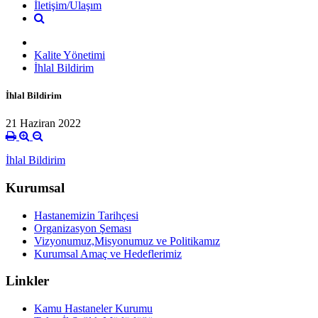
İletişim/Ulaşım
Kalite Yönetimi
İhlal Bildirim
İhlal Bildirim
21 Haziran 2022
İhlal Bildirim
Kurumsal
Hastanemizin Tarihçesi
Organizasyon Şeması
Vizyonumuz,Misyonumuz ve Politikamız
Kurumsal Amaç ve Hedeflerimiz
Linkler
Kamu Hastaneler Kurumu