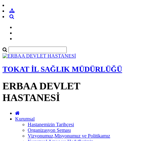
TOKAT İL SAĞLIK MÜDÜRLÜĞÜ
ERBAA DEVLET
HASTANESİ
Kurumsal
Hastanemizin Tarihçesi
Organizasyon Şeması
Vizyonumuz,Misyonumuz ve Politikamız