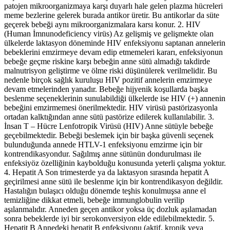
patojen mikroorganizmaya karşı duyarlı hale gelen plazma hücreleri
meme bezlerine gelerek burada antikor üretir. Bu antikorlar da süte
geçerek bebeği aynı mikroorganizmalara karsı konur. 2. HIV
(Human İmnunodeficiency virüs) Az gelişmiş ve gelişmekte olan
ülkelerde laktasyon döneminde HIV enfeksiyonu saptanan annelerin
bebeklerini emzirmeye devam edip etmemeleri kararı, enfeksiyonun
bebeğe geçme riskine karşı bebeğin anne sütü almadığı takdirde
malnutrisyon geliştirme ve ölme riski düşünülerek verilmelidir. Bu
nedenle birçok sağlık kuruluşu HIV pozitif annelerin emzirmeye
devam etmelerinden yanadır. Bebeğe hijyenik koşullarda başka
beslenme seçeneklerinin sunulabildiği ülkelerde ise HIV (+) annenin
bebeğini emzirmemesi önerilmektedir. HIV virüsü pastörizasyonla
ortadan kalktığından anne sütü pastörize edilerek kullanılabilir. 3.
İnsan T – Hücre Lenfotropik Virüsü (HIV) Anne sütüyle bebeğe
geçebilmektedir. Bebeği beslemek için bir başka güvenli seçenek
bulunduğunda annede HTLV-1 enfeksiyonu emzirme için bir
kontrendikasyondur. Sağılmış anne sütünün dondurulması ile
enfeksiyöz özelliğinin kaybolduğu konusunda yeterli çalışma yoktur.
4. Hepatit A Son trimesterde ya da laktasyon sırasında hepatit A
geçirilmesi anne sütü ile beslenme için bir kontrendikasyon değildir.
Hastalığın bulaşıcı olduğu dönemde teşhis konulmuşsa anne el
temizliğine dikkat etmeli, bebeğe immunglobulin verilip
aşılanmalıdır. Anneden geçen antikor yoksa üç dozluk aşılamadan
sonra bebeklerde iyi bir serokonversiyon elde edilebilmektedir. 5.
Hepatit B Annedeki hepatit B enfeksiyonu (aktif, kronik veya