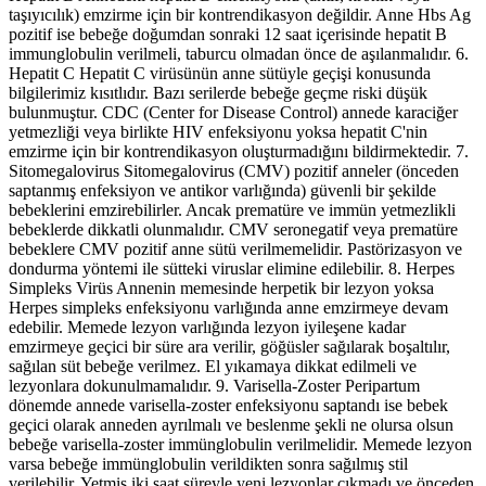
taşıyıcılık) emzirme için bir kontrendikasyon değildir. Anne Hbs Ag
pozitif ise bebeğe doğumdan sonraki 12 saat içerisinde hepatit B
immunglobulin verilmeli, taburcu olmadan önce de aşılanmalıdır. 6.
Hepatit C Hepatit C virüsünün anne sütüyle geçişi konusunda
bilgilerimiz kısıtlıdır. Bazı serilerde bebeğe geçme riski düşük
bulunmuştur. CDC (Center for Disease Control) annede karaciğer
yetmezliği veya birlikte HIV enfeksiyonu yoksa hepatit C'nin
emzirme için bir kontrendikasyon oluşturmadığını bildirmektedir. 7.
Sitomegalovirus Sitomegalovirus (CMV) pozitif anneler (önceden
saptanmış enfeksiyon ve antikor varlığında) güvenli bir şekilde
bebeklerini emzirebilirler. Ancak prematüre ve immün yetmezlikli
bebeklerde dikkatli olunmalıdır. CMV seronegatif veya prematüre
bebeklere CMV pozitif anne sütü verilmemelidir. Pastörizasyon ve
dondurma yöntemi ile sütteki viruslar elimine edilebilir. 8. Herpes
Simpleks Virüs Annenin memesinde herpetik bir lezyon yoksa
Herpes simpleks enfeksiyonu varlığında anne emzirmeye devam
edebilir. Memede lezyon varlığında lezyon iyileşene kadar
emzirmeye geçici bir süre ara verilir, göğüsler sağılarak boşaltılır,
sağılan süt bebeğe verilmez. El yıkamaya dikkat edilmeli ve
lezyonlara dokunulmamalıdır. 9. Varisella-Zoster Peripartum
dönemde annede varisella-zoster enfeksiyonu saptandı ise bebek
geçici olarak anneden ayrılmalı ve beslenme şekli ne olursa olsun
bebeğe varisella-zoster immünglobulin verilmelidir. Memede lezyon
varsa bebeğe immünglobulin verildikten sonra sağılmış stil
verilebilir. Yetmiş iki saat süreyle yeni lezyonlar çıkmadı ve önceden