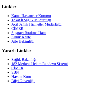
Linkler
Kamu Hastaneler Kurumu
Tokat İl Sağlık Müdürlüğü
Acil Sağlık Hizmetler Müdürlüğü
CİMER
Sigarayı Bırakma Hattı
Klinik Kalite
Aile Hekimliği
Yararlı Linkler
Sağlık Bakanlığı
182 Merkezi Hekim Randevu Sistemi
CİMER
SBN
Havanı Koru
Bilgi Güvenliği