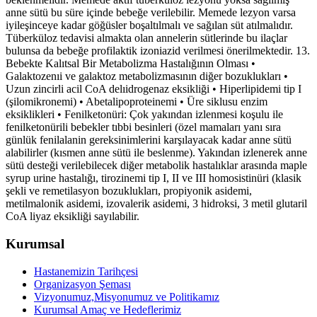
anne sütü bu süre içinde bebeğe verilebilir. Memede lezyon varsa
iyileşinceye kadar göğüsler boşaltılmalı ve sağılan süt atılmalıdır.
Tüberküloz tedavisi almakta olan annelerin sütlerinde bu ilaçlar
bulunsa da bebeğe profilaktik izoniazid verilmesi önerilmektedir. 13.
Bebekte Kalıtsal Bir Metabolizma Hastalığının Olması •
Galaktozenıi ve galaktoz metabolizmasının diğer bozuklukları •
Uzun zincirli acil CoA delıidrogenaz eksikliği • Hiperlipidemi tip I
(şilomikronemi) • Abetalipoproteinemi • Üre siklusu enzim
eksiklikleri • Fenilketonüri: Çok yakından izlenmesi koşulu ile
fenilketonürili bebekler tıbbi besinleri (özel mamaları yanı sıra
günlük fenilalanin gereksinimlerini karşılayacak kadar anne sütü
alabilirler (kısmen anne sütü ile beslenme). Yakından izlenerek anne
sütü desteği verilebilecek diğer metabolik hastalıklar arasında maple
syrup urine hastalığı, tirozinemi tip I, II ve III homosistinüri (klasik
şekli ve remetilasyon bozuklukları, propiyonik asidemi,
metilmalonik asidemi, izovalerik asidemi, 3 hidroksi, 3 metil glutaril
CoA liyaz eksikliği sayılabilir.
Kurumsal
Hastanemizin Tarihçesi
Organizasyon Şeması
Vizyonumuz,Misyonumuz ve Politikamız
Kurumsal Amaç ve Hedeflerimiz