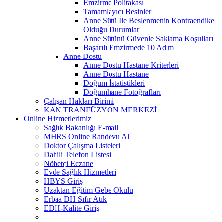
Emzirme Politakası
Tamamlayıcı Besinler
Anne Sütü İle Beslenmenin Kontraendike
Olduğu Durumlar
Anne Sütünü Güvenle Saklama Koşulları
Başarılı Emzirmede 10 Adım
Anne Dostu
Anne Dostu Hastane Kriterleri
Anne Dostu Hastane
Doğum İstatistikleri
Doğumhane Fotoğrafları
Çalışan Hakları Birimi
KAN TRANFÜZYON MERKEZİ
Online Hizmetlerimiz
Sağlık Bakanlığı E-mail
MHRS Online Randevu Al
Doktor Çalışma Listeleri
Dahili Telefon Listesi
Nöbetçi Eczane
Evde Sağlık Hizmetleri
HBYS Giriş
Uzaktan Eğitim Gebe Okulu
Erbaa DH Sıfır Atık
EDH-Kalite Giriş