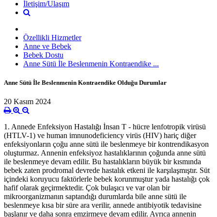
İletişim/Ulaşım
Özellikli Hizmetler
Anne ve Bebek
Bebek Dostu
Anne Sütü İle Beslenmenin Kontraendike ...
Anne Sütü İle Beslenmenin Kontraendike Olduğu Durumlar
20 Kasım 2024
1. Annede Enfeksiyon Hastalığı İnsan T - hücre lenfotropik virüsü
(HTLV-1) ve human imnunodeficiency virüs (HIV) hariç diğer
enfeksiyonların çoğu anne sütü ile beslenmeye bir kontrendikasyon
oluşturmaz. Annenin enfeksiyoz hastalıklarının çoğunda anne sütü
ile beslenmeye devam edilir. Bu hastalıkların büyük bir kısmında
bebek zaten prodromal devrede hastalık etkeni ile karşılaşmıştır. Süt
içindeki koruyucu faktörlerle bebek korunmuştur yada hastalığı çok
hafif olarak geçirmektedir. Çok bulaşıcı ve var olan bir
mikroorganizmanın saptandığı durumlarda bile anne sütü ile
beslenmeye kısa bir süre ara verilir, annede antibiyotik tedavisine
başlanır ve daha sonra emzirmeye devam edilir. Ayrıca annenin