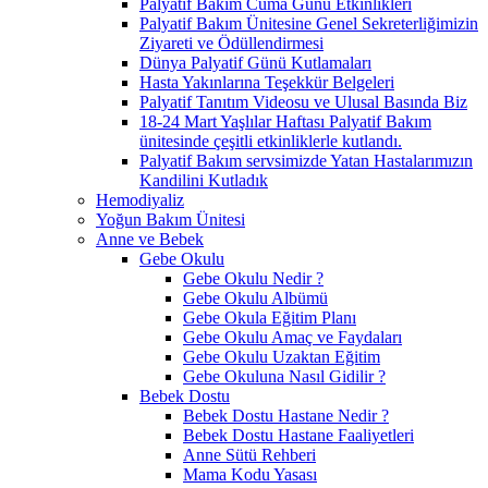
Palyatif Bakım Cuma Günü Etkinlikleri
Palyatif Bakım Ünitesine Genel Sekreterliğimizin
Ziyareti ve Ödüllendirmesi
Dünya Palyatif Günü Kutlamaları
Hasta Yakınlarına Teşekkür Belgeleri
Palyatif Tanıtım Videosu ve Ulusal Basında Biz
18-24 Mart Yaşlılar Haftası Palyatif Bakım
ünitesinde çeşitli etkinliklerle kutlandı.
Palyatif Bakım servsimizde Yatan Hastalarımızın
Kandilini Kutladık
Hemodiyaliz
Yoğun Bakım Ünitesi
Anne ve Bebek
Gebe Okulu
Gebe Okulu Nedir ?
Gebe Okulu Albümü
Gebe Okula Eğitim Planı
Gebe Okulu Amaç ve Faydaları
Gebe Okulu Uzaktan Eğitim
Gebe Okuluna Nasıl Gidilir ?
Bebek Dostu
Bebek Dostu Hastane Nedir ?
Bebek Dostu Hastane Faaliyetleri
Anne Sütü Rehberi
Mama Kodu Yasası