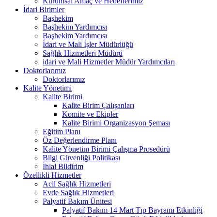
Kurumsal Amaç ve Hedeflerimiz
İdari Birimler
Başhekim
Başhekim Yardımcısı
Başhekim Yardımcısı
İdari ve Mali İşler Müdürlüğü
Sağlık Hizmetleri Müdürü
idari ve Mali Hizmetler Müdür Yardımcıları
Doktorlarımız
Doktorlarımız
Kalite Yönetimi
Kalite Birimi
Kalite Birim Çalışanları
Komite ve Ekipler
Kalite Birimi Organizasyon Şeması
Eğitim Planı
Öz Değerlendirme Planı
Kalite Yönetim Birimi Çalışma Prosedürü
Bilgi Güvenliği Politikası
İhlal Bildirim
Özellikli Hizmetler
Acil Sağlık Hizmetleri
Evde Sağlık Hizmetleri
Palyatif Bakım Ünitesi
Palyatif Bakım 14 Mart Tıp Bayramı Etkinliği