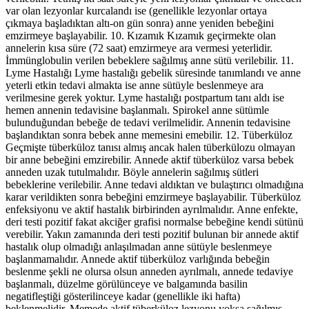
var olan lezyonlar kurcalandı ise (genellikle lezyonlar ortaya
çıkmaya başladıktan altı-on gün sonra) anne yeniden bebeğini
emzirmeye başlayabilir. 10. Kızamık Kızamık geçirmekte olan
annelerin kısa süre (72 saat) emzirmeye ara vermesi yeterlidir.
İmmünglobulin verilen bebeklere sağılmış anne sütü verilebilir. 11.
Lyme Hastalığı Lyme hastalığı gebelik süresinde tanımlandı ve anne
yeterli etkin tedavi almakta ise anne sütüyle beslenmeye ara
verilmesine gerek yoktur. Lyme hastalığı postpartum tanı aldı ise
hemen annenin tedavisine başlanmalı. Spirokel anne sütümle
bulunduğundan bebeğe de tedavi verilmelidir. Annenin tedavisine
başlandıktan sonra bebek anne memesini emebilir. 12. Tüberküloz
Geçmişte tüberküloz tanısı almış ancak halen tüberkülozu olmayan
bir anne bebeğini emzirebilir. Annede aktif tüberküloz varsa bebek
anneden uzak tutulmalıdır. Böyle annelerin sağılmış sütleri
bebeklerine verilebilir. Anne tedavi aldıktan ve bulaştırıcı olmadığına
karar verildikten sonra bebeğini emzirmeye başlayabilir. Tüberküloz
enfeksiyonu ve aktif hastalık birbirinden ayrılmalıdır. Anne enfekte,
deri testi pozitif fakat akciğer grafisi normalse bebeğine kendi sütünü
verebilir. Yakın zamanında deri testi pozitif bulunan bir annede aktif
hastalık olup olmadığı anlaşılmadan anne sütüyle beslenmeye
başlanmamalıdır. Annede aktif tüberküloz varlığında bebeğin
beslenme şekli ne olursa olsun anneden ayrılmalı, annede tedaviye
başlanmalı, düzelme görülünceye ve balgamında basilin
negatifleştiği gösterilinceye kadar (genellikle iki hafta)
beklenmelidir. Memede aktif tüberküloz lezyonu yoksa sağılmış